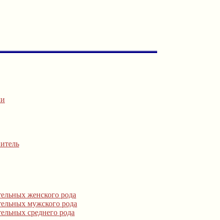
ми
нитель
тельных женского рода
тельных мужского рода
ельных среднего рода