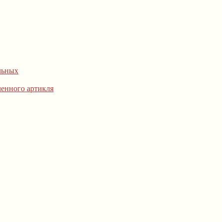
льных
ленного артикля