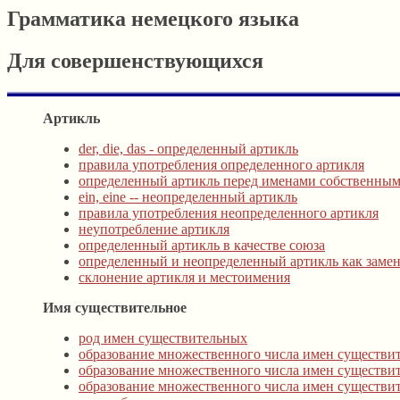
Грамматика немецкого языка
Для совершенствующихся
Артикль
der, die, das - определенный артикль
правила употребления определенного артикля
определенный артикль перед именами собственны
ein, eine -- неопределенный артикль
правила употребления неопределенного артикля
неупотребление артикля
определенный артикль в качестве союза
определенный и неопределенный артикль как заме
склонение артикля и местоимения
Имя существительное
род имен существительных
образование множественного числа имен существи
образование множественного числа имен существи
образование множественного числа имен существит