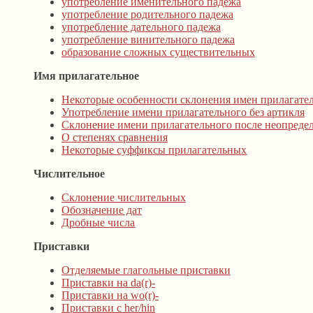
употребление именительного падежа
употребление родительного падежа
употребление дательного падежа
употребление винительного падежа
образование сложных существительных
Имя прилагательное
Некоторые особенности склонения имен прилагате
Употребление имени прилагательного без артикля
Склонение имени прилагательного после неопреде
О степенях сравнения
Некоторые суффиксы прилагательных
Числительное
Склонение числительных
Обозначение дат
Дробные числа
Приставки
Отделяемые глагольные приставки
Приставки на da(r)-
Приставки на wo(r)-
Приставки с her/hin