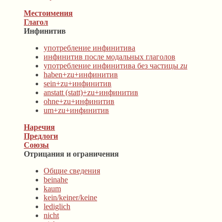
Местоимения
Глагол
Инфинитив
употребление инфинитива
инфинитив после модальных глаголов
употребление инфинитива без частицы
zu
haben+zu+инфинитив
sein+zu+инфинитив
anstatt (statt)+zu+инфинитив
ohne+zu+инфинитив
um+zu+инфинитив
Наречия
Предлоги
Союзы
Отрицания и ограничения
Общие сведения
beinahe
kaum
kein/keiner/keine
lediglich
nicht