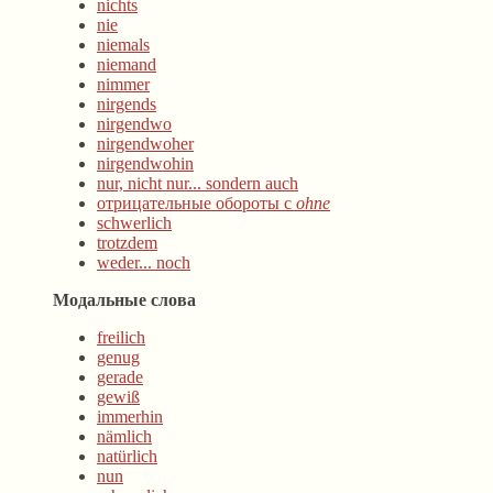
nichts
nie
niemals
niemand
nimmer
nirgends
nirgendwo
nirgendwoher
nirgendwohin
nur, nicht nur... sondern auch
отрицательные обороты с
ohne
schwerlich
trotzdem
weder... noch
Модальные слова
freilich
genug
gerade
gewiß
immerhin
nämlich
natürlich
nun