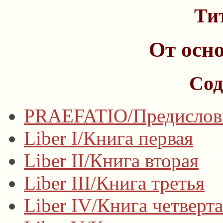
Ти
От осн
Сод
PRAEFATIO/Предислов
Liber I/Книга первая
Liber II/Книга вторая
Liber III/Книга третья
Liber IV/Книга четверт