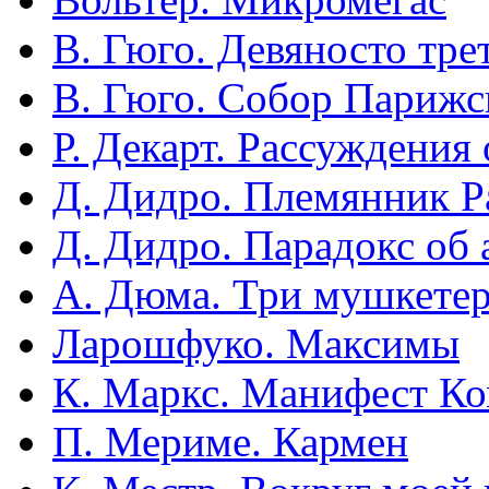
В. Гюго. Девяносто тре
В. Гюго. Собор Парижс
Р. Декарт. Рассуждения 
Д. Дидро. Племянник 
Д. Дидро. Парадокс об 
А. Дюма. Три мушкете
Ларошфуко. Максимы
К. Маркс. Манифест К
П. Мериме. Кармен