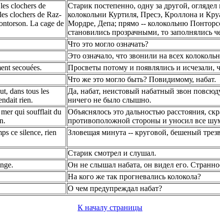
 les clochers de
Старик постепенно, одну за другой, оглядел 
 les clochers de Raz-
колокольни Куртиля, Пресэ, Кроллона и Кру
Pontorson. La cage de
Мордре, Депа; прямо -- колокольню Понторс
становились прозрачными, то заполнялись ч
Что это могло означать?
Это означало, что звонили на всех колокольн
ement secouées.
Просветы потому и появлялись и исчезали, ч
Что же это могло быть? Повидимому, набат.
ut, dans tous les
Да, набат, неистовый набатный звон повсюду,
endait rien.
ничего не было слышно.
 mer qui soufflait du
Объяснялось это дальностью расстояния, скра
n.
противоположной стороны и уносил все шумы
ps ce silence, rien
Зловещая минута -- круговой, бешеный трез
Старик смотрел и слушал.
ange.
Он не слышал набата, он видел его. Странное
На кого же так прогневались колокола?
О чем предупреждал набат?
К началу страницы