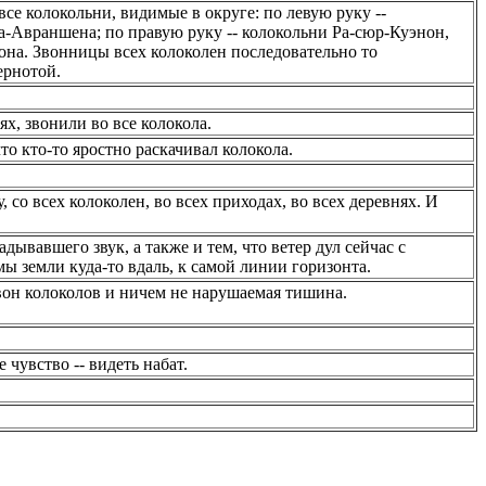
все колокольни, видимые в округе: по левую руку --
а-Авраншена; по правую руку -- колокольни Ра-сюр-Куэнон,
она. Звонницы всех колоколен последовательно то
ернотой.
ях, звонили во все колокола.
то кто-то яростно раскачивал колокола.
 со всех колоколен, во всех приходах, во всех деревнях. И
дывавшего звук, а также и тем, что ветер дул сейчас с
 земли куда-то вдаль, к самой линии горизонта.
вон колоколов и ничем не нарушаемая тишина.
 чувство -- видеть набат.