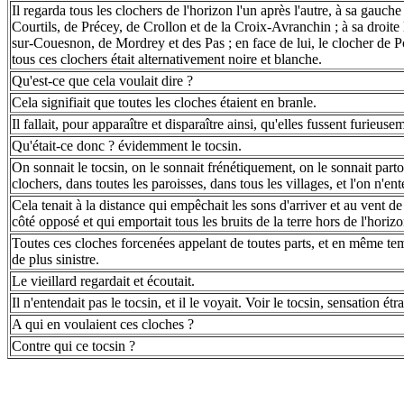
Il regarda tous les clochers de l'horizon l'un après l'autre, à sa gauche
Courtils, de Précey, de Crollon et de la Croix-Avranchin ; à sa droite
sur-Couesnon, de Mordrey et des Pas ; en face de lui, le clocher de 
tous ces clochers était alternativement noire et blanche.
Qu'est-ce que cela voulait dire ?
Cela signifiait que toutes les cloches étaient en branle.
Il fallait, pour apparaître et disparaître ainsi, qu'elles fussent furieus
Qu'était-ce donc ? évidemment le tocsin.
On sonnait le tocsin, on le sonnait frénétiquement, on le sonnait parto
clochers, dans toutes les paroisses, dans tous les villages, et l'on n'ent
Cela tenait à la distance qui empêchait les sons d'arriver et au vent de
côté opposé et qui emportait tous les bruits de la terre hors de l'horizo
Toutes ces cloches forcenées appelant de toutes parts, et en même tem
de plus sinistre.
Le vieillard regardait et écoutait.
Il n'entendait pas le tocsin, et il le voyait. Voir le tocsin, sensation étr
A qui en voulaient ces cloches ?
Contre qui ce tocsin ?