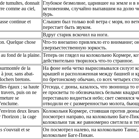
de tumultes, donnait
Глубокое безмолвие, царившее на земле и в
terre comme au ciel,
мгновениям, случайно выпавшим на долю чел
бурь.
basse continue et
Слышен был только вой ветра с моря, но ве
перестает быть звуком.
Вдруг старик вскочил на ноги.
izon. Quelque chose
Что-то внезапно привлекло его внимание; он
сверхъестественную зоркость.
 au fond de la plaine.
Теперь он глядел на колокольню Кормере, к
действительно творилось что-то странное.
 surmontée de la
На фоне неба четко вырисовывался силуэт к
 à jour, sans abat-
крышей и расположенная между башней и кры
clochers bretons.
по бретонскому обычаю, со всех четырех сто
lles égaux ; sa haute
Отсюда, с дюны, казалось, что звонница то 
à travers, puis on ne
ее просветы то обозначались белыми квадрат
ermeture se
переставало виднеться небо; свет сменялся ч
l'enclume.
отводили ее с размеренностью молота, бьющ
d'environ deux lieues
Колокольня Кормере, стоявшая против дюны,
 l'horizon ; la cage
посмотрел направо, на колокольню Баге-Пи
колокольни так же равномерно светлела и те
 s'ouvrait et se
Он посмотрел налево, на колокольню Танис, 
колокольне Баге-Пикан.