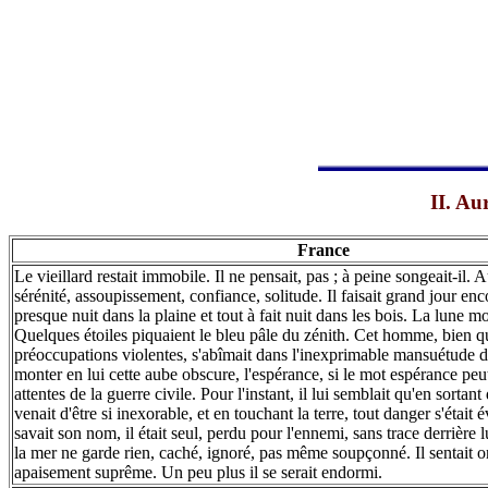
II. Au
France
Le vieillard restait immobile. Il ne pensait, pas ; à peine songeait-il. A
sérénité, assoupissement, confiance, solitude. Il faisait grand jour en
presque nuit dans la plaine et tout à fait nuit dans les bois. La lune mon
Quelques étoiles piquaient le bleu pâle du zénith. Cet homme, bien q
préoccupations violentes, s'abîmait dans l'inexprimable mansuétude de l
monter en lui cette aube obscure, l'espérance, si le mot espérance peu
attentes de la guerre civile. Pour l'instant, il lui semblait qu'en sortant
venait d'être si inexorable, et en touchant la terre, tout danger s'était
savait son nom, il était seul, perdu pour l'ennemi, sans trace derrière l
la mer ne garde rien, caché, ignoré, pas même soupçonné. Il sentait o
apaisement suprême. Un peu plus il se serait endormi.