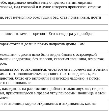
 небе, придавало незабываемую прелесть этим мирным
овека, над головой и в душе которого пронеслось столько
тер, этот неумолчно рокочущий бас, став привычным, почти
 впился глазами в горизонт. Его взгляд сразу приобрел
оторая стояла в долине прямо напротив дюны. Там
олокольни, с дюны ясно была видна башня с островерхой
шей квадратная, без навесов, сквозная звонница, открытая,
рон.
открывается, то закрывается: через ровные промежутки времени
ами, то заполнялись тьмою; сквозь них то виднелось, то
ернотой, будто его заслоняли гигантской ладонью, а потом
его по наковальне.
 находилась на расстоянии приблизительно двух лье; старик
кан, приютившуюся в правом углу панорамы; звонница и этой
мнела.
и ее звонница мерно открывалась и закрывалась, как на