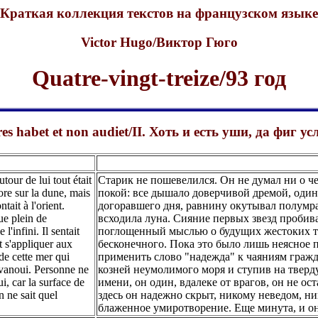
Краткая коллекция текстов на французском языке
Victor Hugo/Виктор Гюго
Quatre-vingt-treize/93 год
res habet et non audiet/II. Хоть и есть уши, да фиг 
utour de lui tout était
Старик не пошевелился. Он не думал ни о че
core sur la dune, mais
покой: все дышало доверчивой дремой, оди
tait à l'orient.
догоравшего дня, равнину окутывал полумрак
ue plein de
всходила луна. Сияние первых звезд пробива
'infini. Il sentait
поглощенный мыслью о будущих жестоких тр
t s'appliquer aux
бесконечного. Пока это было лишь неясное 
 de cette mer qui
применить слово "надежда" к чаяниям гражд
 évanoui. Personne ne
козней неумолимого моря и ступив на тверду
ui, car la surface de
имени, он один, вдалеке от врагов, он не ост
n ne sait quel
здесь он надежно скрыт, никому неведом, ни
блаженное умиротворение. Еще минута, и он