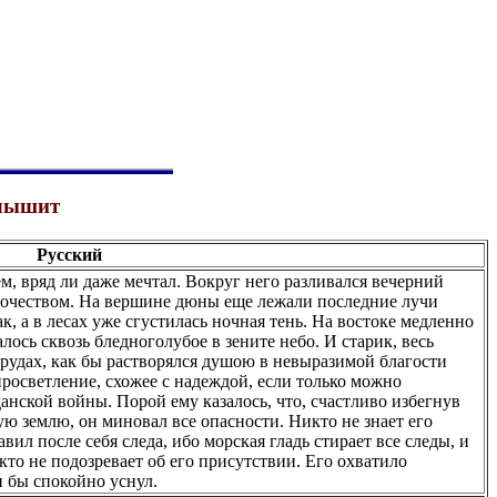
услышит
Русский
м, вряд ли даже мечтал. Вокруг него разливался вечерний
ночеством. На вершине дюны еще лежали последние лучи
, а в лесах уже сгустилась ночная тень. На востоке медленно
лось сквозь бледноголубое в зените небо. И старик, весь
удах, как бы растворялся душою в невыразимой благости
просветление, схожее с надеждой, если только можно
анской войны. Порой ему казалось, что, счастливо избегнув
ю землю, он миновал все опасности. Никто не знает его
авил после себя следа, ибо морская гладь стирает все следы, и
кто не подозревает об его присутствии. Его охватило
 бы спокойно уснул.