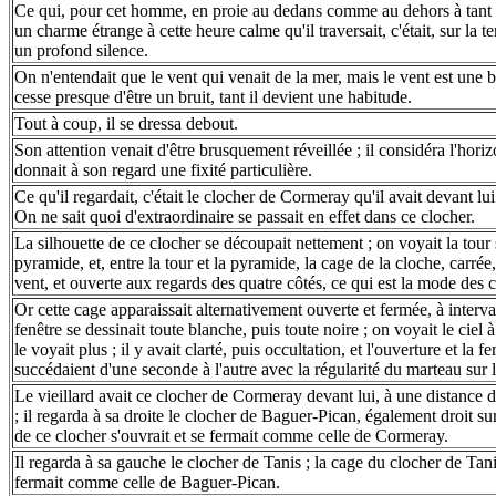
Ce qui, pour cet homme, en proie au dedans comme au dehors à tant 
un charme étrange à cette heure calme qu'il traversait, c'était, sur la 
un profond silence.
On n'entendait que le vent qui venait de la mer, mais le vent est une 
cesse presque d'être un bruit, tant il devient une habitude.
Tout à coup, il se dressa debout.
Son attention venait d'être brusquement réveillée ; il considéra l'hor
donnait à son regard une fixité particulière.
Ce qu'il regardait, c'était le clocher de Cormeray qu'il avait devant lui
On ne sait quoi d'extraordinaire se passait en effet dans ce clocher.
La silhouette de ce clocher se découpait nettement ; on voyait la tour
pyramide, et, entre la tour et la pyramide, la cage de la cloche, carrée,
vent, et ouverte aux regards des quatre côtés, ce qui est la mode des 
Or cette cage apparaissait alternativement ouverte et fermée, à interva
fenêtre se dessinait toute blanche, puis toute noire ; on voyait le ciel 
le voyait plus ; il y avait clarté, puis occultation, et l'ouverture et la f
succédaient d'une seconde à l'autre avec la régularité du marteau sur 
Le vieillard avait ce clocher de Cormeray devant lui, à une distance 
; il regarda à sa droite le clocher de Baguer-Pican, également droit sur
de ce clocher s'ouvrait et se fermait comme celle de Cormeray.
Il regarda à sa gauche le clocher de Tanis ; la cage du clocher de Tanis
fermait comme celle de Baguer-Pican.