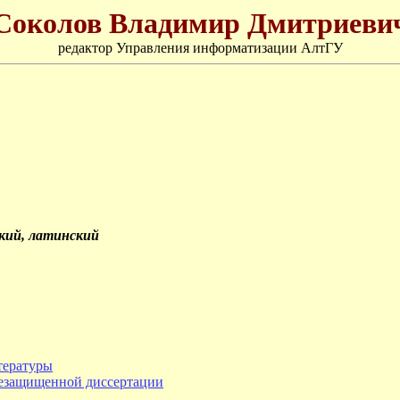
Соколов Владимир Дмитриеви
редактор Управления информатизации АлтГУ
ский, латинский
тературы
 незащищенной диссертации