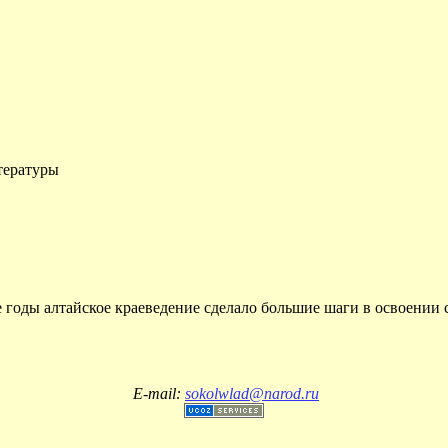
тературы
е годы алтайское краеведение сделало большие шаги в освоении 
E-mail:
sokolwlad@narod.ru