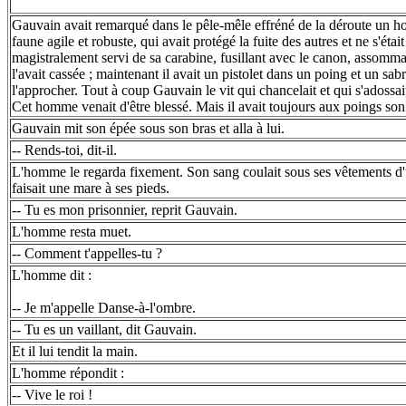
Gauvain avait remarqué dans le pêle-mêle effréné de la déroute un h
faune agile et robuste, qui avait protégé la fuite des autres et ne s'étai
magistralement servi de sa carabine, fusillant avec le canon, assomman
l'avait cassée ; maintenant il avait un pistolet dans un poing et un sabr
l'approcher. Tout à coup Gauvain le vit qui chancelait et qui s'adossait
Cet homme venait d'être blessé. Mais il avait toujours aux poings son 
Gauvain mit son épée sous son bras et alla à lui.
-- Rends-toi, dit-il.
L'homme le regarda fixement. Son sang coulait sous ses vêtements d'un
faisait une mare à ses pieds.
-- Tu es mon prisonnier, reprit Gauvain.
L'homme resta muet.
-- Comment t'appelles-tu ?
L'homme dit :
-- Je m'appelle Danse-à-l'ombre.
-- Tu es un vaillant, dit Gauvain.
Et il lui tendit la main.
L'homme répondit :
-- Vive le roi !