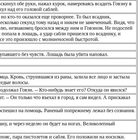
скинул обе руки, нажал курок, намереваясь всадить Говэну в
ул над его головой саблей.
 но кто-то оказался еще проворнее. То был всадник,
сколько секунд тому назад и никем не замеченный. Видя, что
блю, незнакомец бросился между ним и Говэном. Не подоспей
 попала в лошадь, а удар сабли пришелся по всаднику, и
Все это произошло с молниеносной быстротой.
 упавшего без чувств. Лошадь была убита наповал.
мца. Кровь, струившаяся из раны, залила все лицо и застыла
седые волосы.
родолжал Говэн. -- Кто-нибудь знает его? Откуда он явился?
ат. -- Он только что въехал в город, я сам видел. А прискакал
оспешил на помощь. Раненый попрежнему лежал без сознания.
ану, и через неделю он будет на ногах. Великолепный
ояс, пара пистолетов и сабля. Его положили на носилки.