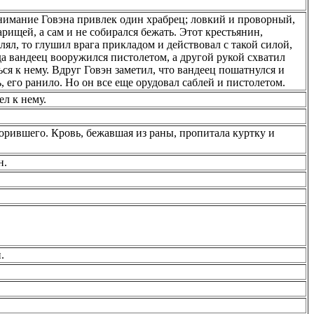
нимание Говэна привлек один храбрец; ловкий и проворный,
рищей, а сам и не собирался бежать. Этот крестьянин,
лял, то глушил врага прикладом и действовал с такой силой,
гда вандеец вооружился пистолетом, а другой рукой схватил
ся к нему. Вдруг Говэн заметил, что вандеец пошатнулся и
, его ранило. Но он все еще орудовал саблей и пистолетом.
л к нему.
орившего. Кровь, бежавшая из раны, пропитала куртку и
н.
.