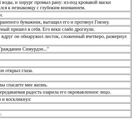
й воды, и хирург промыл рану: из-под кровавой маски
ался к незнакомцу с глубоким вниманием.
н.
раненого бумажник, вытащил его и протянул Говэну.
ный пришел в себя. Его веки слабо дрогнули.
 вдруг он обнаружил листок, сложенный вчетверо, развернул
Гражданин Симурдэн..."
он открыл глаза.
вы спасаете мне жизнь.
редаваемая радость озарила его окровавленное лицо.
о и воскликнул:
.