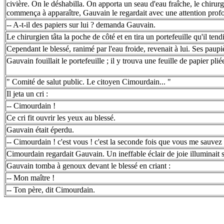
civière. On le déshabilla. On apporta un seau d'eau fraîche, le chirurgi
commença à apparaître, Gauvain le regardait avec une attention prof
-- A-t-il des papiers sur lui ? demanda Gauvain.
Le chirurgien tâta la poche de côté et en tira un portefeuille qu'il ten
Cependant le blessé, ranimé par l'eau froide, revenait à lui. Ses pau
Gauvain fouillait le portefeuille ; il y trouva une feuille de papier pliée 
" Comité de salut public. Le citoyen Cimourdain... "
Il jeta un cri :
-- Cimourdain !
Ce cri fit ouvrir les yeux au blessé.
Gauvain était éperdu.
-- Cimourdain ! c'est vous ! c'est la seconde fois que vous me sauvez 
Cimourdain regardait Gauvain. Un ineffable éclair de joie illuminait s
Gauvain tomba à genoux devant le blessé en criant :
-- Mon maître !
-- Ton père, dit Cimourdain.