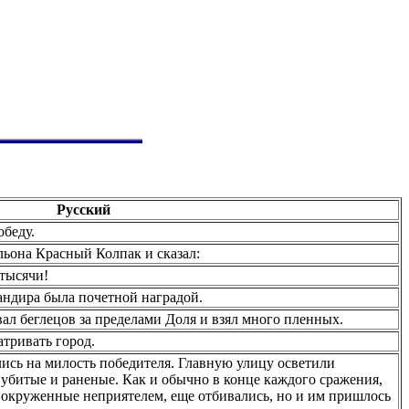
Русский
беду.
льона Красный Колпак и сказал:
 тысячи!
андира была почетной наградой.
вал беглецов за пределами Доля и взял много пленных.
тривать город.
ись на милость победителя. Главную улицу осветили
убитые и раненые. Как и обычно в конце каждого сражения,
 окруженные неприятелем, еще отбивались, но и им пришлось