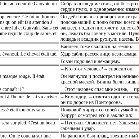
 il tira au coeur de Gauvain un
Собрав последние силы, он быстро в
сердце пулю, и одновременно взмахн
rompt encore. Ce fut un homme
Он действовал с проворством тигра,
ns qu'on eût fait attention à
подскакавший к полю битвы всего не
a entre lui et Gauvain. Sans cet
вандеец поднял пистолет и занес са
me reçut le coup de sabre, et
он, лежать бы Говэну в могиле. Пуля
лошадь и всадник рухнули наземь. 
Вандеец тоже свалился на землю.
, évanoui. Le cheval était tué.
Удар сабли рассек лицо незнакомца,
Говэн подошел к лежащему.
-- Кто этот человек? -- спросил он.
un masque rouge. Il était
Он нагнулся и посмотрел на незнако
красной маской. Видны были лишь 
 connaît-il ?
-- Этот человек спас мне жизнь, -- п
 à l'heure. Je l'ai vu arriver.
-- Командир, -- ответил один из солд
он по дороге из Понторсона.
essé était toujours sans
Полковой хирург со своей сумкой п
Хирург осмотрел его и заключил:
l sera sur pied. C'est un beau
-- Пустяки. Опасности нет. Зашьем р
сабельный удар.
sabre. On le coucha sur une
На раненом был плащ, трехцветный п