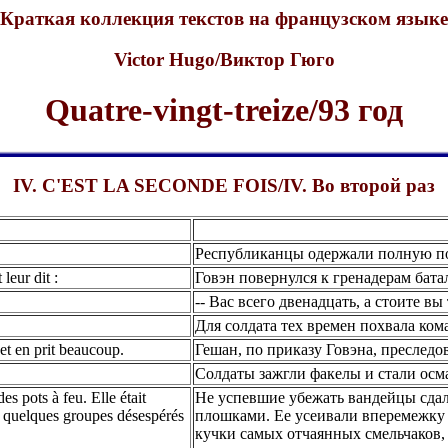
Краткая коллекция текстов на французском языке
Victor Hugo/Виктор Гюго
Quatre-vingt-treize/93 год
IV. C'EST LA SECONDE FOIS/IV. Во второй раз
Республиканцы одержали полную по
leur dit :
Говэн повернулся к гренадерам бата
-- Вас всего двенадцать, а стоите вы
Для солдата тех времен похвала ком
et en prit beaucoup.
Гешан, по приказу Говэна, преследо
Солдаты зажгли факелы и стали осма
es pots à feu. Elle était
Не успевшие убежать вандейцы сдал
s, quelques groupes désespérés
плошками. Ее усеивали вперемежку 
кучки самых отчаянных смельчаков,