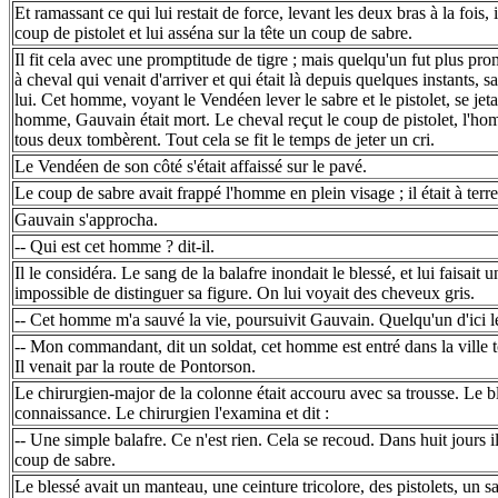
Et ramassant ce qui lui restait de force, levant les deux bras à la fois,
coup de pistolet et lui asséna sur la tête un coup de sabre.
Il fit cela avec une promptitude de tigre ; mais quelqu'un fut plus p
à cheval qui venait d'arriver et qui était là depuis quelques instants, sa
lui. Cet homme, voyant le Vendéen lever le sabre et le pistolet, se jet
homme, Gauvain était mort. Le cheval reçut le coup de pistolet, l'hom
tous deux tombèrent. Tout cela se fit le temps de jeter un cri.
Le Vendéen de son côté s'était affaissé sur le pavé.
Le coup de sabre avait frappé l'homme en plein visage ; il était à terre
Gauvain s'approcha.
-- Qui est cet homme ? dit-il.
Il le considéra. Le sang de la balafre inondait le blessé, et lui faisait 
impossible de distinguer sa figure. On lui voyait des cheveux gris.
-- Cet homme m'a sauvé la vie, poursuivit Gauvain. Quelqu'un d'ici le
-- Mon commandant, dit un soldat, cet homme est entré dans la ville tout
Il venait par la route de Pontorson.
Le chirurgien-major de la colonne était accouru avec sa trousse. Le bl
connaissance. Le chirurgien l'examina et dit :
-- Une simple balafre. Ce n'est rien. Cela se recoud. Dans huit jours i
coup de sabre.
Le blessé avait un manteau, une ceinture tricolore, des pistolets, un 