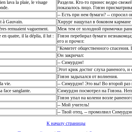
en lava la plaie, le visage
Раздели. Кто-то принес ведро свеже
onde.
показалось лицо. Говэн присматрив
-- Есть при нем бумаги? -- спросил о
dit à Gauvain.
Хирург нащупал в боковом кармане 
pières remuaient vaguement.
Меж тем от холодной примочки ране
en quatre, il la déplia, il lut :
Говэн перебирал бумаги незнакомца;
его и прочел:
"Комитет общественного спасения. 
Он закричал:
-- Симурдэн!
Этот крик достиг слуха раненого, и 
Говэн задыхался от волнения.
la vie.
-- Симурдэн! Это вы! Во второй раз 
a face sanglante.
Симурдэн посмотрел на Говэна. Непе
Говэн упал на колени возле раненог
-- Мой учитель!
-- Твой отец, -- промолвил Симурдэн
К началу страницы