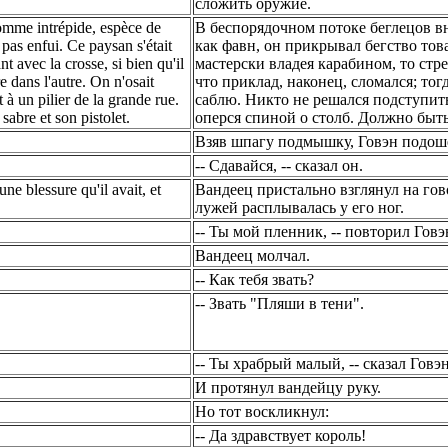
сложить оружие.
omme intrépide, espèce de
В беспорядочном потоке беглецов в
t pas enfui. Ce paysan s'était
как фавн, он прикрывал бегство това
t avec la crosse, si bien qu'il
мастерски владея карабином, то стре
e dans l'autre. On n'osait
что приклад, наконец, сломался; то
 à un pilier de la grande rue.
саблю. Никто не решался подступить
sabre et son pistolet.
оперся спиной о столб. Должно быть
Взяв шпагу подмышку, Говэн подоше
-- Сдавайся, -- сказал он.
e blessure qu'il avait, et
Вандеец пристально взглянул на гов
лужей расплывалась у его ног.
-- Ты мой пленник, -- повторил Говэ
Вандеец молчал.
-- Как тебя звать?
-- Звать "Пляши в тени".
-- Ты храбрый малый, -- сказал Говэн
И протянул вандейцу руку.
Но тот воскликнул:
-- Да здравствует король!