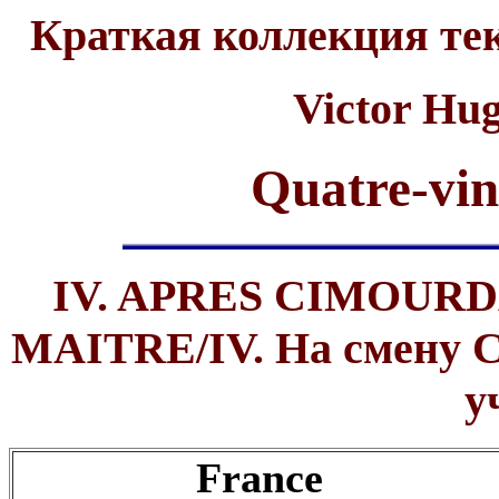
Краткая коллекция те
Victor Hu
Quatre-vin
IV. APRES CIMOUR
MAITRE/IV. На смену С
у
France