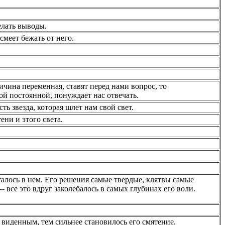
елать выводы.
смеет бежать от него.
ичина переменная, ставят перед нами вопрос, то
й постоянной, понуждает нас отвечать.
ть звезда, которая шлет нам свой свет.
ени и этого света.
аталось в нем. Его решения самые твердые, клятвы самые
 все это вдруг заколебалось в самых глубинах его воли.
виденным, тем сильнее становилось его смятение.