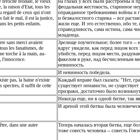
 férocité féodale, le vieux
на глазах у всех были расстроены и п
 la raison d'Etat, tous les
феодальная жестокость, старинное не
eu regard de ceux qui n'ont
оправданное требованиями войны и 
fait le mal, il est la justice,
и безжалостного старика -- все раст
ans les petits enfants.
жили еще. И это естественно, ибо те, 
справедливость, сама истина, сама ч
младенца.
erre sans merci avaient
Зрелище поучительное; более того --
 tous les fanatismes, de
вдруг увидели, как перед лицом всех 
une torche à la main, au-
убийств, перед лицом мести, раздув
, l'innocence.
факелом в руке, над бесчисленным м
невинность.
И невинность победила.
xiste pas, la haine n'existe
Каждый вправе был сказать: "Нет, гр
 spectres, il suffit de cette
существует ненависти, не существует 
призраки, достаточно было возникнуть
Никогда еще, ни в одной битве, так я
И ареной этой битвы была человеческа
être, dans une autre
Теперь началась вторая битва, еще бо
тоже совесть человека -- совесть Говэ