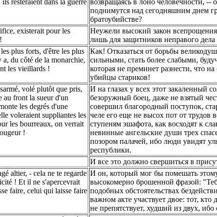
ils resteraient dans la guerre
возвращаясь в лоно человечности, --
поднимутся над сегодняшним днем гр
братоубийстве?
ice, existerait pour les
Неужели высокий закон всепрощения,
!
лишь для защитников неправого дела 
es plus forts, d'être les plus
Как! Отказаться от борьбы великоду
l y a, du côté de la monarchie,
сильными, стать более слабыми, буду
t les vieillards !
которая не преминет разнести, что на
убийцы стариков!
sarmé, volé plutôt que pris,
И на глазах у всех этот закаленный с
e au front la sueur d'un
безоружный боец, даже не взятый чест
onte les degrés d'une
совершил благородный поступок, стар
lle voleraient suppliantes les
челе его еще не высох пот от трудов 
our les bourreaux, on verrait
ступеням эшафота, как восходят к сла
rougeur !
невинные ангельские души трех спасе
позором палачей, ибо люди увидят улы
республики.
И все это должно свершиться в присут
gé altier, - cela ne te regarde
И он, который мог бы помешать этому
cité ! Et il ne s'apercevrait
высокомерно брошенной фразой: "Тебя 
se faire, celui qui laisse faire
подобных обстоятельствах бездействие
важном акте участвует двое: тот, кто д
не препятствует, худший из двух, ибо 