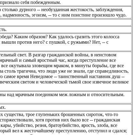
 признало себя побежденным.
о столько дурного -- необузданная жестокость, заблуждения,
, надменность, эгоизм, -- то с ним поистине произошло чудо.
ть.
беда? Каким образом? Как удалось сразить этого колосса
вышли против него? с пушкой, с ружьями? Нет, -- с
тельный свет. В разгар гражданской войны, в неистовом
мрачный и самый яростный час, когда преступление все
ь все окутывала зловещим мраком, в минуты борьбы, где все
а столь трагична, что люди уже не знали, где справедливость,
 это самое время Неведомое -- таинственный наставник душ --
веческим светом и человеческой тьмой свое извечное великое
здны над мрачным поединком меж ложным и относительным.
ых.
ых существа, трое глупеньких брошенных сироток, что-то
торжествовали, хотя против них было все -- гражданская
ары, убийство, резня, братоубийство, ярость, злоба, все
оторый вел к жесточайшему преступлению, отступил и сдался;