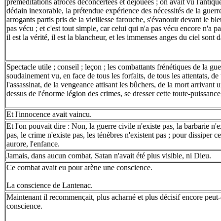
préméditations atroces déconcertées et déjouées ; on avait vu l'antique
dédain inexorable, la prétendue expérience des nécessités de la guerre,
arrogants partis pris de la vieillesse farouche, s'évanouir devant le bl
pas vécu ; et c'est tout simple, car celui qui n'a pas vécu encore n'a pas 
il est la vérité, il est la blancheur, et les immenses anges du ciel sont d
Spectacle utile ; conseil ; leçon ; les combattants frénétiques de la gu
soudainement vu, en face de tous les forfaits, de tous les attentats, de
l'assassinat, de la vengeance attisant les bûchers, de la mort arrivant 
dessus de l'énorme légion des crimes, se dresser cette toute-puissance
Et l'innocence avait vaincu.
Et l'on pouvait dire : Non, la guerre civile n'existe pas, la barbarie n'e
pas, le crime n'existe pas, les ténèbres n'existent pas ; pour dissiper ces
aurore, l'enfance.
Jamais, dans aucun combat, Satan n'avait été plus visible, ni Dieu.
Ce combat avait eu pour arène une conscience.
La conscience de Lantenac.
Maintenant il recommençait, plus acharné et plus décisif encore peut-
conscience.