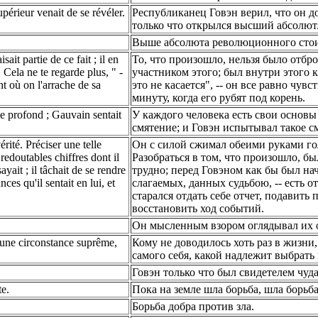
upérieur venait de se révéler.
Республиканец Говэн верил, что он дос
только что открылся высший абсолют
Выше абсолюта революционного стои
sait partie de ce fait ; il en
То, что произошло, нельзя было отбро
 " Cela ne te regarde plus, " -
участником этого; был внутри этого к
t où on l'arrache de sa
это не касается", -- он все равно чув
минуту, когда его рубят под корень.
e profond ; Gauvain sentait
У каждого человека есть свои основы
смятение; и Говэн испытывал такое с
érité. Préciser une telle
Он с силой сжимал обеими руками голо
e redoutables chiffres dont il
Разобраться в том, что произошло, б
ssayait ; il tâchait de se rendre
трудно; перед Говэном как бы был на
nces qu'il sentait en lui, et
слагаемых, данных судьбою, -- есть о
старался отдать себе отчет, подавить
восстановить ход событий.
Он мысленным взором оглядывал их о
ns une circonstance suprême,
Кому не доводилось хоть раз в жизни,
самого себя, какой надлежит выбрать 
Говэн только что был свидетелем чуда
te.
Пока на земле шла борьба, шла борьба
Борьба добра против зла.