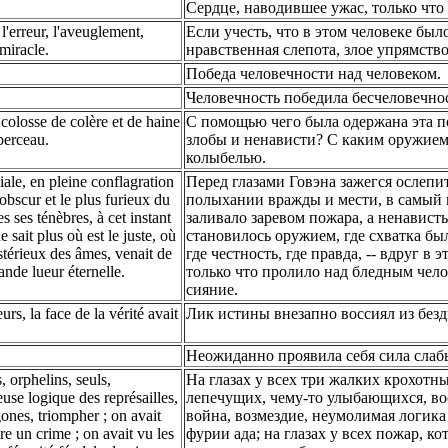
Сердце, наводившее ужас, только что
l'erreur, l'aveuglement,
Если учесть, что в этом человеке был
 miracle.
нравственная слепота, злое упрямство
Победа человечности над человеком.
Человечность победила бесчеловечнос
colosse de colère et de haine
С помощью чего была одержана эта по
berceau.
злобы и ненависти? С каким оружием 
колыбелью.
ale, en pleine conflagration
Перед глазами Говэна зажегся ослепи
obscur et le plus furieux du
полыхании вражды и мести, в самый 
s ses ténèbres, à cet instant
заливало заревом пожара, а ненавист
 sait plus où est le juste, où
становилось оружием, где схватка был
ystérieux des âmes, venait de
где честность, где правда, -- вдруг в
ande lueur éternelle.
только что пролило над бледным чело
сияние.
rs, la face de la vérité avait
Лик истины внезапно воссиял из бе
Неожиданно проявила себя сила слаб
, orphelins, seuls,
На глазах у всех три жалких крохотн
reuse logique des représailles,
лепечущих, чему-то улыбающихся, вос
rgones, triompher ; on avait
война, возмездие, неумолимая логика к
e un crime ; on avait vu les
фурии ада; на глазах у всех пожар, к