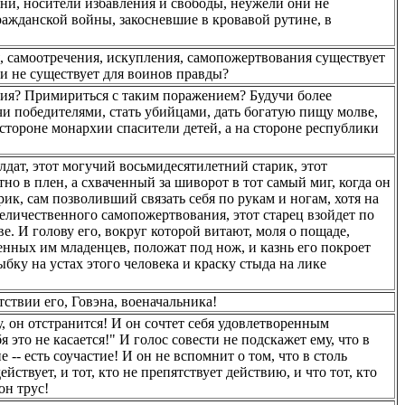
 они, носители избавления и свободы, неужели они не
ажданской войны, закосневшие в кровавой рутине, в
 самоотречения, искупления, самопожертвования существует
и не существует для воинов правды?
шия? Примириться с таким поражением? Будучи более
чи победителями, стать убийцами, дать богатую пищу молве,
 стороне монархии спасители детей, а на стороне республики
олдат, этот могучий восьмидесятилетний старик, этот
но в плен, а схваченный за шиворот в тот самый миг, когда он
ик, сам позволивший связать себя по рукам и ногам, хотя на
величественного самопожертвования, этот старец взойдет по
ве. И голову его, вокруг которой витают, моля о пощаде,
нных им младенцев, положат под нож, и казнь его покроет
бку на устах этого человека и краску стыда на лике
ствии его, Говэна, военачальника!
, он отстранится! И он сочтет себя удовлетворенным
это не касается!" И голос совести не подскажет ему, что в
 -- есть соучастие! И он не вспомнит о том, что в столь
ействует, и тот, кто не препятствует действию, и что тот, кто
он трус!