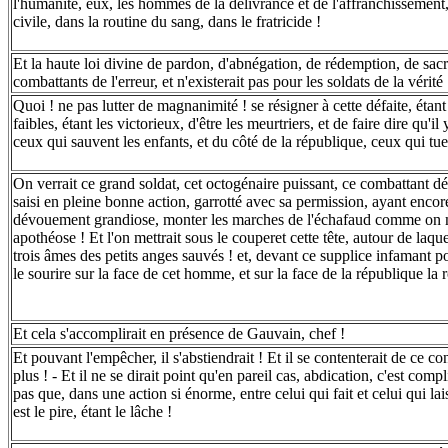
l'humanité, eux, les hommes de la délivrance et de l'affranchissement, 
civile, dans la routine du sang, dans le fratricide !
Et la haute loi divine de pardon, d'abnégation, de rédemption, de sacrif
combattants de l'erreur, et n'existerait pas pour les soldats de la vérité 
Quoi ! ne pas lutter de magnanimité ! se résigner à cette défaite, étant l
faibles, étant les victorieux, d'être les meurtriers, et de faire dire qu'i
ceux qui sauvent les enfants, et du côté de la république, ceux qui tuen
On verrait ce grand soldat, cet octogénaire puissant, ce combattant dé
saisi en pleine bonne action, garrotté avec sa permission, ayant encor
dévouement grandiose, monter les marches de l'échafaud comme on m
apothéose ! Et l'on mettrait sous le couperet cette tête, autour de laque
trois âmes des petits anges sauvés ! et, devant ce supplice infamant p
le sourire sur la face de cet homme, et sur la face de la république la 
Et cela s'accomplirait en présence de Gauvain, chef !
Et pouvant l'empêcher, il s'abstiendrait ! Et il se contenterait de ce con
plus ! - Et il ne se dirait point qu'en pareil cas, abdication, c'est compli
pas que, dans une action si énorme, entre celui qui fait et celui qui lais
est le pire, étant le lâche !