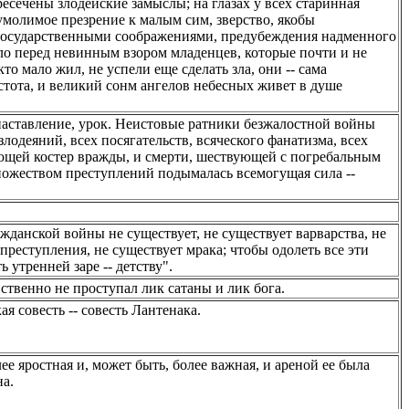
ресечены злодейские замыслы; на глазах у всех старинная
умолимое презрение к малым сим, зверство, якобы
государственными соображениями, предубеждения надменного
аяло перед невинным взором младенцев, которые почти и не
кто мало жил, не успели еще сделать зла, они -- сама
истота, и великий сонм ангелов небесных живет в душе
 наставление, урок. Неистовые ратники безжалостной войны
злодеяний, всех посягательств, всяческого фанатизма, всех
ающей костер вражды, и смерти, шествующей с погребальным
ножеством преступлений подымалась всемогущая сила --
ажданской войны не существует, не существует варварства, не
преступления, не существует мрака; чтобы одолеть все эти
 утренней заре -- детству".
вственно не проступал лик сатаны и лик бога.
я совесть -- совесть Лантенака.
лее яростная и, может быть, более важная, и ареной ее была
на.