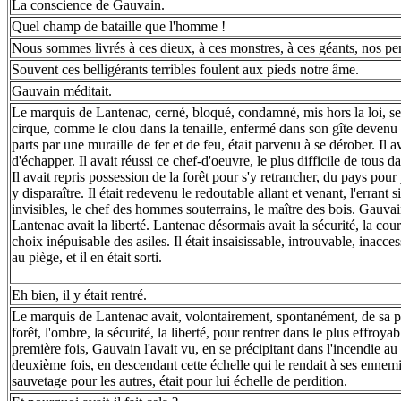
La conscience de Gauvain.
Quel champ de bataille que l'homme !
Nous sommes livrés à ces dieux, à ces monstres, à ces géants, nos pe
Souvent ces belligérants terribles foulent aux pieds notre âme.
Gauvain méditait.
Le marquis de Lantenac, cerné, bloqué, condamné, mis hors la loi, se
cirque, comme le clou dans la tenaille, enfermé dans son gîte devenu s
parts par une muraille de fer et de feu, était parvenu à se dérober. Il av
d'échapper. Il avait réussi ce chef-d'oeuvre, le plus difficile de tous da
Il avait repris possession de la forêt pour s'y retrancher, du pays pou
y disparaître. Il était redevenu le redoutable allant et venant, l'errant s
invisibles, le chef des hommes souterrains, le maître des bois. Gauvain
Lantenac avait la liberté. Lantenac désormais avait la sécurité, la cours
choix inépuisable des asiles. Il était insaisissable, introuvable, inacces
au piège, et il en était sorti.
Eh bien, il y était rentré.
Le marquis de Lantenac avait, volontairement, spontanément, de sa pl
forêt, l'ombre, la sécurité, la liberté, pour rentrer dans le plus effroya
première fois, Gauvain l'avait vu, en se précipitant dans l'incendie au
deuxième fois, en descendant cette échelle qui le rendait à ses ennemis
sauvetage pour les autres, était pour lui échelle de perdition.