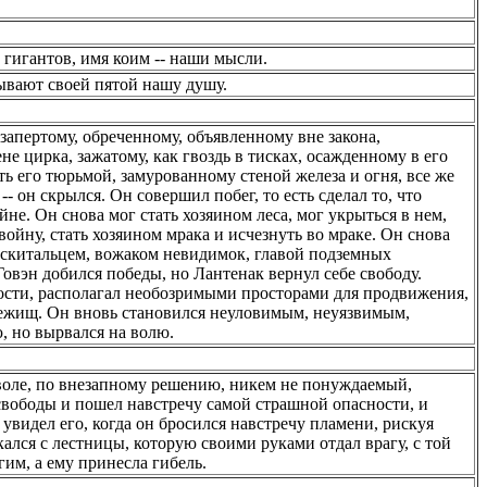
 гигантов, имя коим -- наши мысли.
ывают своей пятой нашу душу.
запертому, обреченному, объявленному вне закона,
ене цирка, зажатому, как гвоздь в тисках, осажденному в его
ь его тюрьмой, замурованному стеной железа и огня, все же
- он скрылся. Он совершил побег, то есть сделал то, что
йне. Он снова мог стать хозяином леса, мог укрыться в нем,
ойну, стать хозяином мрака и исчезнуть во мраке. Он снова
 скитальцем, вожаком невидимок, главой подземных
Говэн добился победы, но Лантенак вернул себе свободу.
ости, располагал необозримыми просторами для продвижения,
жищ. Он вновь становился неуловимым, неуязвимым,
, но вырвался на волю.
воле, по внезапному решению, никем не понуждаемый,
свободы и пошел навстречу самой страшной опасности, и
 увидел его, когда он бросился навстречу пламени, рискуя
скался с лестницы, которую своими руками отдал врагу, с той
гим, а ему принесла гибель.