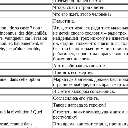
Почему он пошел на это?
Чтобы спасти троих детей.
Что его ждет, этого человека?
Гильотина.
non ; de sa caste ? non ;
Итак, этот человек ради трех маленьки
 inconnus, des déguenillés,
не детей своего сословия -- ради тре
é, vainqueur, car l'évasion
найденышей, трех никому не известн
tion, et, hautainement, en
он, старик, только что спасшийся, то
te, jusqu'alors terrible,
бегство было торжеством, поставил на 
ребятишек, гордо отдал врагу свою го
божественное чело.
А что собирались сделать?
Принять его жертву.
enne ; dans cette option
Маркиз де Лантенак должен был поже
страшном выборе, он выбрал смерть д
И с этим выбором согласились.
Согласились его убить.
Такова награда за героизм!
 à la révolution ! Quel
Ответить на акт великодушия актом в
республику!
rmé, rentrait dans
В то время, как этот старик, проник