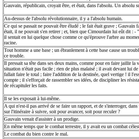
Gauvain, républicain, croyait être, et était, dans l'absolu. Un absolu s
Au-dessus de l'absolu révolutionnaire, il y a l'absolu humain.
Ce qui se passait ne pouvait être éludé ; le fait était grave ; Gauvain fai
était, il ne pouvait s'en retirer ; et, bien que Cimourdain lui eût dit : -
il sentait en lui quelque chose comme ce qu'éprouve l'arbre au momen
racine.
Tout homme a une base ; un ébranlement à cette base cause un troubl
ce trouble.
Il pressait sa tête dans ses deux mains, comme pour en faire jaillir la v
situation n'était pas facile ; rien de plus malaisé ; il avait devant lui d
fallait faire le total ; faire l'addition de la destinée, quel vertige ! il l'e
compte ; il s'efforçait de rassembler ses idées, de discipliner les résista
de récapituler les faits.
Il se les exposait à lui-même.
A qui n'est-il pas arrivé de se faire un rapport, et de s'interroger, da
sur l'itinéraire à suivre, soit pour avancer, soit pour reculer ?
Gauvain venait d'assister à un prodige.
En même temps que le combat terrestre, il y avait eu un combat céles
Le combat du bien contre le mal.