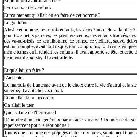
Et pourquoi avait-il fait cela ?
Pour sauver trois enfants.
Et maintenant qu'allait-on en faire de cet homme ?
Le guillotiner.
Ainsi, cet homme, pour trois enfants, les siens ? non ; de sa famille ? 
pour trois petits pauvres, les premiers venus, des enfants trouvés, des
des va-nu-pieds, ce gentilhomme, ce prince, ce vieillard, sauvé, délivr
est un triomphe, avait tout risqué, tout compromis, tout remis en ques
même temps qu'il rendait les enfants, il avait apporté sa tête, et cette tê
maintenant auguste, il l'avait offerte.
Et qu'allait-on faire ?
L'accepter.
Le marquis de Lantenac avait eu le choix entre la vie d'autrui et la si
superbe, il avait choisi sa mort.
Et on allait la lui accorder.
On allait le tuer.
Quel salaire de l'héroisme !
Répondre à un acte généreux par un acte sauvage ! Donner ce dessous
rapetissement pour la république !
Tandis que l'homme des préjugés et des servitudes, subitement transfo