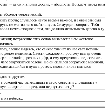
тиг, -- да он и впрямь достиг, -- абсолюта. Но вдруг перед ним
.
т абсолют человеческий.
сить прочь; случилось нечто весьма важное, и Говэн сам был
руга, не мог из него выйти; пусть Симурдэн говорит: "Тебя
ствовал нечто сходное с тем, что должно испытывать дерево в ту
 жизни; потрясение этих основ вызывает в нем жестокое
мятение.
ву, словно надеясь, что сейчас хлынет из нее свет истины.
ыло делом нелегким. Свести сложное к простому всегда очень
чертан столбец грозных цифр, и ему предстояло подвести итог
т чего закружиться голове. Но он силился собраться с мыслями,
 поднимавшийся в душе протест, вновь и вновь пытался
дно за другим.
 в роковой час, заглядывать в свою совесть и спрашивать у
путь -- идти ли вперед, или вернуться назад?
.
 и на небесах.