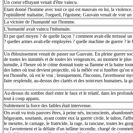
Un coeur effrayant venait d'être vaincu.
Etant donné l'homme avec tout ce qui est mauvais en lui, la violence, 
l'opiniâtreté malsaine, l'orgueil, l'égoisme, Gauvain venait de voir un
La victoire de l'humanité sur l'homme.
L'humanité avait vaincu l'inhumain.
Et par quel moyen ? de quelle façon ? comment avait-elle terrassé un 
? quelles armes avait-elle employées ? quelle machine de guerre ? le 
Un éblouissement venait de passer sur Gauvain. En pleine guerre soci
de toutes les inimitiés et de toutes les vengeances, au moment le plus 
tumulte, à l'heure où le crime donnait toute sa flamme et la haine toute
des luttes où tout devient projectile, où la mêlée est si funèbre qu'on ne
est l'honnête, où est le vrai ; brusquement, l'Inconnu, l'avertisseur m
faire resplendir, au-dessus des clartés et des noirceurs humaines, la gr
Au-dessus du sombre duel entre le faux et le relatif, dans les profondeu
tout à coup apparu.
Subitement la force des faibles était intervenue.
On avait vu trois pauvres êtres, à peine nés, inconscients, abandonnés
bégayants, souriants, ayant contre eux la guerre civile, le talion, l'aff
le meurtre, le carnage, le fratricide, la rage, la rancune, toutes les go
vu l'avortement et la défaite d'un infâme incendie, chargé de commettr