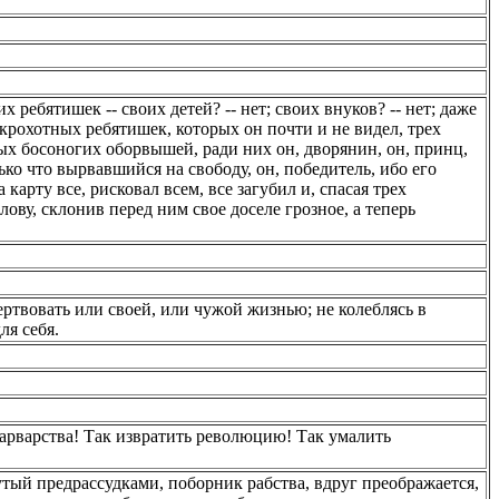
х ребятишек -- своих детей? -- нет; своих внуков? -- нет; даже
х крохотных ребятишек, которых он почти и не видел, трех
ых босоногих оборвышей, ради них он, дворянин, он, принц,
лько что вырвавшийся на свободу, он, победитель, ибо его
карту все, рисковал всем, все загубил и, спасая трех
лову, склонив перед ним свое доселе грозное, а теперь
ртвовать или своей, или чужой жизнью; не колеблясь в
ля себя.
арварства! Так извратить революцию! Так умалить
нутый предрассудками, поборник рабства, вдруг преображается,