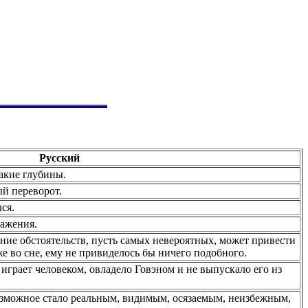
Русский
акие глубины.
ый переворот.
ся.
ражения.
ение обстоятельств, пусть самых невероятных, может привести
же во сне, ему не привиделось бы ничего подобного.
играет человеком, овладело Говэном и не выпускало его из
возможное стало реальным, видимым, осязаемым, неизбежным,