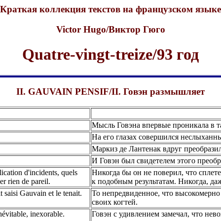
Краткая коллекция текстов на французском языке
Victor Hugo/Виктор Гюго
Quatre-vingt-treize/93 год
II. GAUVAIN PENSIF/II. Говэн размышляет
Мысль Говэна впервые проникала в т
На его глазах совершился неслыханн
Маркиз де Лантенак вдруг преобразил
И Говэн был свидетелем этого преоб
ication d'incidents, quels
Никогда бы он не поверил, что сплет
er rien de pareil.
к подобным результатам. Никогда, да
 saisi Gauvain et le tenait.
То непредвиденное, что высокомерно 
своих когтей.
névitable, inexorable.
Говэн с удивлением замечал, что не