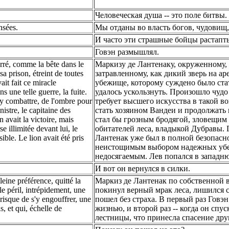
Человеческая душа -- это поле битвы.
nsées.
Мы отданы во власть богов, чудовищ,
И часто эти страшные бойцы растапт
Говэн размышлял.
rré, comme la bête dans le
Маркизу де Лантенаку, окруженному, 
a prison, étreint de toutes
затравленному, как дикий зверь на ар
ait fait ce miracle
убежище, которому суждено было стат
ns une telle guerre, la fuite.
удалось ускользнуть. Произошло чудо -
r y combattre, de l'ombre pour
требует высшего искусства в такой во
inistre, le capitaine des
стать хозяином Вандеи и продолжать в
 avait la victoire, mais
стал бы грозным бродягой, зловещим
e illimitée devant lui, le
обитателей леса, владыкой Дубравы. 
sible. Le lion avait été pris
Лантенак уже был в полной безопасн
неистощимым выбором надежных убе
недосягаемым. Лев попался в западню
И вот он вернулся в силки.
eine préférence, quitté la
Маркиз де Лантенак по собственной 
ble péril, intrépidement, une
покинул верный мрак леса, лишился 
 risque de s'y engouffrer, une
пошел без страха. В первый раз Говэн
, et qui, échelle de
жизнью, и второй раз -- когда он спу
лестницы, что принесла спасение дру