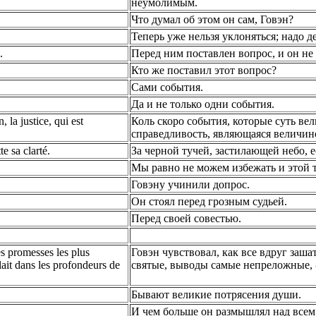
неумолимым.
Что думал об этом он сам, Говэн?
Теперь уже нельзя уклоняться; надо д
.
Перед ним поставлен вопрос, и он не 
Кто же поставил этот вопрос?
Сами события.
Да и не только одни события.
 la justice, qui est
Коль скоро события, которые суть вел
справедливость, являющаяся величино
te sa clarté.
За черной тучей, застилающей небо, ес
Мы равно не можем избежать и этой т
Говэну учинили допрос.
Он стоял перед грозным судьей.
Перед своей совестью.
ses promesses les plus
Говэн чувствовал, как все вдруг заш
lait dans les profondeurs de
святые, выводы самые непреложные, --
Бывают великие потрясения души.
И чем больше он размышлял над всем 