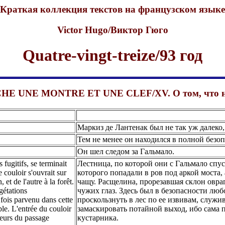
Краткая коллекция текстов на французском языке
Victor Hugo/Виктор Гюго
Quatre-vingt-treize/93 год
UNE MONTRE ET UNE CLEF/XV. О том, что не сл
Маркиз де Лантенак был не так уж далеко,
Тем не менее он находился в полной безоп
Он шел следом за Гальмало.
 fugitifs, se terminait
Лестница, по которой они с Гальмало спу
 couloir s'ouvrait sur
которого попадали в ров под аркой моста,
 et de l'autre à la forêt.
чащу. Расщелина, прорезавшая склон овра
gétations
чужих глаз. Здесь был в безопасности лю
fois parvenu dans cette
проскользнуть в лес по ее извивам, служ
able. L'entrée du couloir
замаскировать потайной выход, ибо сама п
cteurs du passage
кустарника.