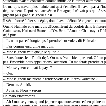
souterrain avaient considéré comme inutile de la fermer autrement.
Le marquis n'avait plus maintenant qu'à s'en aller. Il n'avait pas à s'in
déguisement. Depuis son arrivée en Bretagne, il n'avait pas quitté ses
jugeant plus grand seigneur ainsi.
Il s'était borné à ôter son épée, dont il avait débouclé et jeté le ceintur
Quand Halmalo et le marquis débouchèrent du couloir dans la fissure,
Guinoiseau, Hoisnard Branche-d'Or, Brin-d'Amour, Chatenay et l'abb
déjà plus.
-- Ils n'ont pas été longtemps à prendre leur volée, dit Halmalo.
-- Fais comme eux, dit le marquis.
-- Monseigneur veut que je le quitte ?
-- Sans doute. Je te l'ai dit déjà. On ne s'évade bien que seul. Où un 
pas. Ensemble nous appellerions l'attention. Tu me ferais prendre et je
-- Monseigneur connaît le pays ?
-- Oui.
-- Monseigneur maintient le rendez-vous à la Pierre-Gauvaine ?
-- Demain. A midi.
-- J'y serai. Nous y serons.
Halmalo s'interrompit.
-- Ah ! monseigneur, quand je pense que nous avons été en pleine me
seuls, que je voulais vous tuer, que vous étiez mon seigneur, que vous