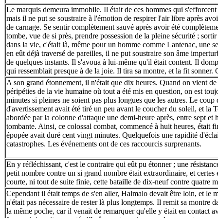
Le marquis demeura immobile. Il était de ces hommes qui s'efforcent 
mais il ne put se soustraire à l'émotion de respirer l'air libre après avoi
de carnage. Se sentir complètement sauvé après avoir été complètemen
tombe, vue de si près, prendre possession de la pleine sécurité ; sortir 
dans la vie, c'était là, même pour un homme comme Lantenac, une seco
en eût déjà traversé de pareilles, il ne put soustraire son âme impert
de quelques instants. Il s'avoua à lui-même qu'il était content. Il do
qui ressemblait presque à de la joie. Il tira sa montre, et la fit sonner. 
A son grand étonnement, il n'était que dix heures. Quand on vient de
péripéties de la vie humaine où tout a été mis en question, on est touj
minutes si pleines ne soient pas plus longues que les autres. Le coup
d'avertissement avait été tiré un peu avant le coucher du soleil, et la 
abordée par la colonne d'attaque une demi-heure après, entre sept et hu
tombante. Ainsi, ce colossal combat, commencé à huit heures, était fin
épopée avait duré cent vingt minutes. Quelquefois une rapidité d'écla
catastrophes. Les événements ont de ces raccourcis surprenants.
En y réfléchissant, c'est le contraire qui eût pu étonner ; une résistan
petit nombre contre un si grand nombre était extraordinaire, et certes e
courte, ni tout de suite finie, cette bataille de dix-neuf contre quatre mi
Cependant il était temps de s'en aller, Halmalo devait être loin, et le 
n'était pas nécessaire de rester là plus longtemps. Il remit sa montre 
la même poche, car il venait de remarquer qu'elle y était en contact av