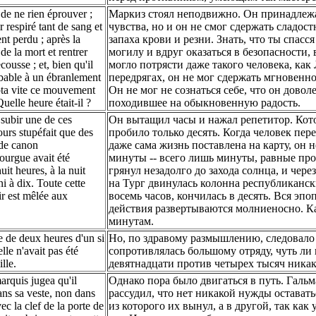
de ne rien éprouver ;
Маркиз стоял неподвижно. Он принадлежал
r respiré tant de sang et
чувства, но и он не смог сдержать сладос
t perdu ; après la
запаха крови и резни. Знать, что ты спас
de la mort et rentrer
могилу и вдруг оказаться в безопасности, 
usse ; et, bien qu'il
могло потрясти даже такого человека, как
urbable à un ébranlement
передрягах, он не мог сдержать мгновенн
mpta vite ce mouvement
Он не мог не сознаться себе, что он дово
Quelle heure était-il ?
походившее на обыкновенную радость.
 subir une de ces
Он вытащил часы и нажал репетитор. Кото
ours stupéfait que des
пробило только десять. Когда человек пере
 de canon
даже сама жизнь поставлена на карту, он
Tourgue avait été
минуты -- всего лишь минуты, равные пр
it heures, à la nuit
грянул незадолго до захода солнца, и через
i à dix. Toute cette
на Тург двинулась колонна республикански
ir est mêlée aux
восемь часов, кончилась в десять. Вся эпо
действия развертываются молниеносно. К
минутам.
ce de deux heures d'un si
Но, по здравому размышлению, следовало 
lle n'avait pas été
сопротивлялась большому отряду, чуть ли 
lle.
девятнадцати против четырех тысяч никак 
marquis jugea qu'il
Однако пора было двигаться в путь. Гальм
dans sa veste, non dans
рассудил, что нет никакой нужды оставать
ec la clef de la porte de
из которого их вынул, а в другой, так ка