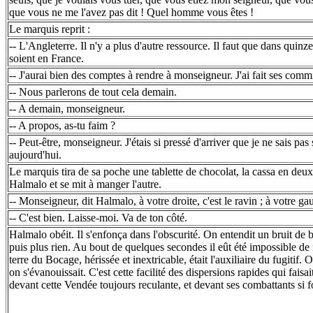
que vous ne me l'avez pas dit ! Quel homme vous êtes !
Le marquis reprit :
-- L'Angleterre. Il n'y a plus d'autre ressource. Il faut que dans quinz
soient en France.
-- J'aurai bien des comptes à rendre à monseigneur. J'ai fait ses comm
-- Nous parlerons de tout cela demain.
-- A demain, monseigneur.
-- A propos, as-tu faim ?
-- Peut-être, monseigneur. J'étais si pressé d'arriver que je ne sais pas 
aujourd'hui.
Le marquis tira de sa poche une tablette de chocolat, la cassa en deu
Halmalo et se mit à manger l'autre.
-- Monseigneur, dit Halmalo, à votre droite, c'est le ravin ; à votre gauc
-- C'est bien. Laisse-moi. Va de ton côté.
Halmalo obéit. Il s'enfonça dans l'obscurité. On entendit un bruit de b
puis plus rien. Au bout de quelques secondes il eût été impossible de r
terre du Bocage, hérissée et inextricable, était l'auxiliaire du fugitif. 
on s'évanouissait. C'est cette facilité des dispersions rapides qui faisa
devant cette Vendée toujours reculante, et devant ses combattants si