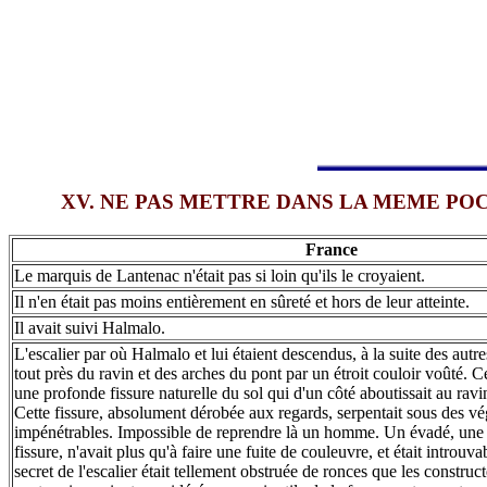
XV. NE PAS METTRE DANS LA MEME POCHE 
France
Le marquis de Lantenac n'était pas si loin qu'ils le croyaient.
Il n'en était pas moins entièrement en sûreté et hors de leur atteinte.
Il avait suivi Halmalo.
L'escalier par où Halmalo et lui étaient descendus, à la suite des autres
tout près du ravin et des arches du pont par un étroit couloir voûté. Ce
une profonde fissure naturelle du sol qui d'un côté aboutissait au ravin,
Cette fissure, absolument dérobée aux regards, serpentait sous des vé
impénétrables. Impossible de reprendre là un homme. Un évadé, une 
fissure, n'avait plus qu'à faire une fuite de couleuvre, et était introuv
secret de l'escalier était tellement obstruée de ronces que les constru