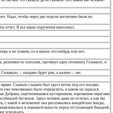
нет. Надо, чтобы через две недели англичане были во
дать отчет. Я все ваши поручения выполнил.
теперь и не помню, ел я нынче что-нибудь или нет.
, разломил ее пополам, протянул одну половину Гальмало, и
 Гальмало, -- направо будет ров, а налево -- лес.
 мраке. Сначала слышен был хруст веток под его ногами,
стя уже невозможно было определить, в каком он скрылся
кая Дубрава, ощетинившаяся кустарником, изрезанная оврагами
обницей беглецов. Здесь человек даже не исчезал, а как бы
ть, с какой в мгновение ока рассеивались вандейские банды,
танавливались в нерешительности перед отступающей Вандеей,
и ускользать.