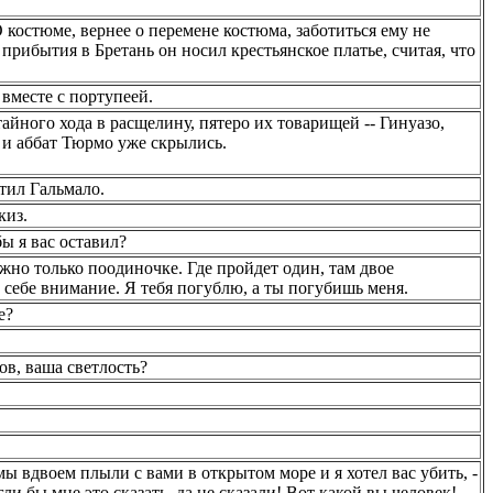
 костюме, вернее о перемене костюма, заботиться ему не
 прибытия в Бретань он носил крестьянское платье, считая, что
 вместе с портупеей.
айного хода в расщелину, пятеро их товарищей -- Гинуазо,
 и аббат Тюрмо уже скрылись.
етил Гальмало.
киз.
бы я вас оставил?
ожно только поодиночке. Где пройдет один, там двое
 себе внимание. Я тебя погублю, а ты погубишь меня.
е?
нов, ваша светлость?
 мы вдвоем плыли с вами в открытом море и я хотел вас убить, -
гли бы мне это сказать, да не сказали! Вот какой вы человек!