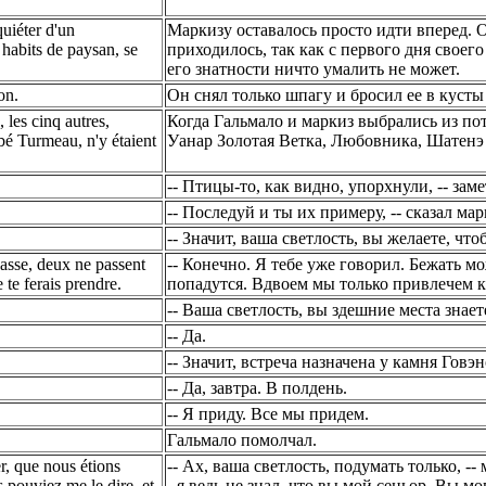
quiéter d'un
Маркизу оставалось просто идти вперед. О
 habits de paysan, se
приходилось, так как с первого дня своего
его знатности ничто умалить не может.
on.
Он снял только шпагу и бросил ее в кусты
 les cinq autres,
Когда Гальмало и маркиз выбрались из пот
é Turmeau, n'y étaient
Уанар Золотая Ветка, Любовника, Шатенэ
-- Птицы-то, как видно, упорхнули, -- зам
-- Последуй и ты их примеру, -- сказал мар
-- Значит, ваша светлость, вы желаете, что
passe, deux ne passent
-- Конечно. Я тебе уже говорил. Бежать м
 te ferais prendre.
попадутся. Вдвоем мы только привлечем к
-- Ваша светлость, вы здешние места знает
-- Да.
-- Значит, встреча назначена у камня Говэ
-- Да, завтра. В полдень.
-- Я приду. Все мы придем.
Гальмало помолчал.
r, que nous étions
-- Ах, ваша светлость, подумать только, --
 pouviez me le dire, et
- я ведь не знал, что вы мой сеньор. Вы мо