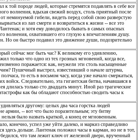
 к той породе людей, которые стремятся подавлять в себе все
тного волнения, вдыхая свежий воздух, столь приятный после
ся от неминуемой гибели, видеть перед собой свою разверстую
вырваться из лап смерти и возвратиться к жизни -- все это
 Лантенак; и хотя ему доводилось бывать в самых опасных
ого волнения, охватившего его глухую к впечатлениям душу.
лен. Но он быстро подавил это движение души, подозрительно
рый сейчас мог быть час? К великому его удивлению,
жил только что одно из тех грозных мгновений, когда все,
 неизменно поражается: как, неужели эти столь насыщенные
очим? Пушечный выстрел, известивший о начале штурма,
 полчаса, то есть в восьмом часу, когда уже начало смеркаться,
х войск. Следовательно, эта гигантская битва, начавшаяся в
пея длилась только сто двадцать минут. Иной раз трагические
атастрофы как бы обладают способностью сводить часы к
удивляться другому: целых два часа горстка людей
не армии, -- вот что было поразительным; эту битву
нельзя было назвать краткой, а конец ее мгновенным.
ало, конечно, успел уже уйти далеко, и маркиз справедливо
ся здесь дольше. Лантенак положил часы в карман, но не в тот,
к убедился, что там лежит ключ от железной двери, врученный