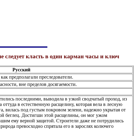
едует класть в один карман часы и ключ
Русский
 как предполагали преследователи.
асности, вне пределов досягаемости.
стились последними, выводила в узкий сводчатый проход, из
 а оттуда в естественную расщелину, которая вела в лесную
га, вилась под густым покровом зелени, надежно укрытая от
бой беглец. Достигши этой расщелины, он мог ужом
ившим ему верной защитой. Строители даже не потрудились
рирода превосходно спрятала его в зарослях колючего