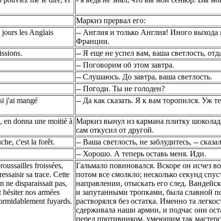
Маркиз прервал его:
e jours les Anglais
-- Англия и только Англия! Иного выхода 
Франции.
issions.
-- Я еще не успел вам, ваша светлость, от
-- Поговорим об этом завтра.
-- Слушаюсь. До завтра, ваша светлость.
-- Погоди. Ты не голоден?
si j'ai mangé
-- Да как сказать. Я к вам торопился. Уж 
x, en donna une moitié à
Маркиз вынул из кармана плитку шоколада
сам откусил от другой.
he, c'est la forêt.
-- Ваша светлость, не заблудитесь, -- сказал
-- Хорошо. А теперь оставь меня. Иди.
roussailles froissées,
Гальмало повиновался. Вскоре он исчез во
essaisir sa trace. Cette
потом все смолкло; несколько секунд спу
On ne disparaissait pas,
направлении, отыскать его след. Вандейс
it hésiter nos armées
и запутанными тропками, была славной пос
 formidablement fuyards.
растворялся без остатка. Именно та легкос
сдерживала наши армии, и подчас они ос
перед противником, умеющим так мастерск